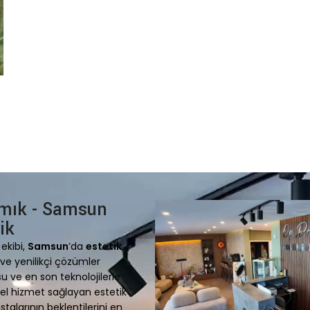
ymık - Samsun
ik
ekibi,
Samsun
’da
estetik
 ve yenilikçi çözümler
 ve en son teknolojilerle
zel hizmet sağlayan estetik
talarının beklentilerini en