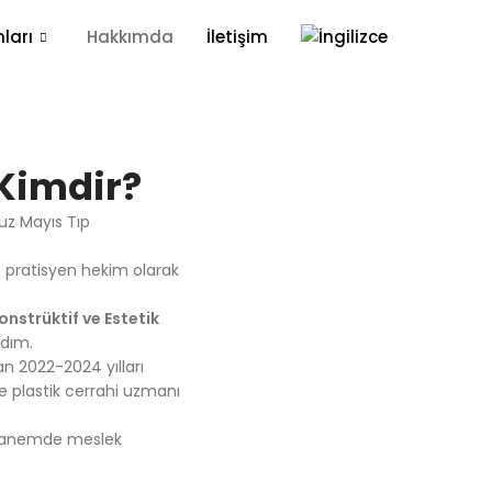
ları
Hakkımda
İletişim
 Kimdir?
uz Mayıs Tıp
e pratisyen hekim olarak
onstrüktif ve Estetik
dım.
n 2022-2024 yılları
 plastik cerrahi uzmanı
hanemde meslek