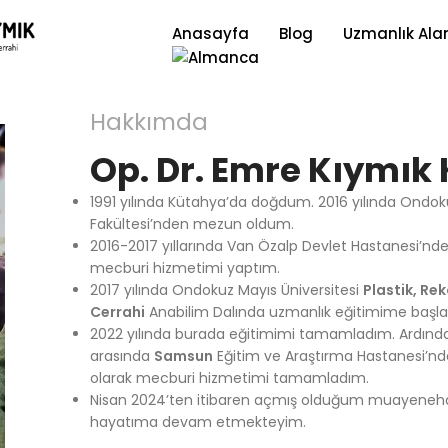
Anasayfa
Blog
Uzmanlık Alan
Hakkımda
Op. Dr. Emre Kıymık
1991 yılında Kütahya’da doğdum. 2016 yılında Ondok
Fakültesi’nden mezun oldum.
2016-2017 yıllarında Van Özalp Devlet Hastanesi’nd
mecburi hizmetimi yaptım.
2017 yılında Ondokuz Mayıs Üniversitesi
Plastik, Rek
Cerrahi
Anabilim Dalında uzmanlık eğitimime başla
2022 yılında burada eğitimimi tamamladım. Ardında
arasında
Samsun
Eğitim ve Araştırma Hastanesi’nde
olarak mecburi hizmetimi tamamladım.
Nisan 2024’ten itibaren açmış olduğum muayene
hayatıma devam etmekteyim.