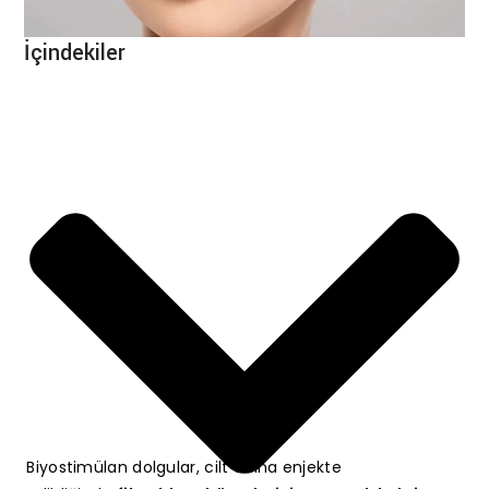
İçindekiler
Biyostimülan dolgular, cilt altına enjekte