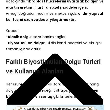
edildiğinde
fibroblast hücrelerini uyararak kolajen ve
elastin üretimini artıran
özel maddeler içerir.
Amaç, doğrudan hacim vermekten çok,
cildin yapısal
kalitesini uzun vadede iyileştirmektir.
Kısaca:
-Klasik dolgu:
Hazır hacim sağlar.
-Biyostimülan dolgu:
Cildin kendi hacmini ve sıkılığını
zaman içinde artırır.
Farklı Biyostimülan Dolgu Türleri
ve Kullanım Alanları
Her ürünün içeriği ve etkisi farklıdır. Bu nedenle hangi
dolgunun tercih edileceği,
cilt tipi, yaş, hedeflenen
bölge ve beklenen sonuç
gibi kriterlere göre belirlenir.