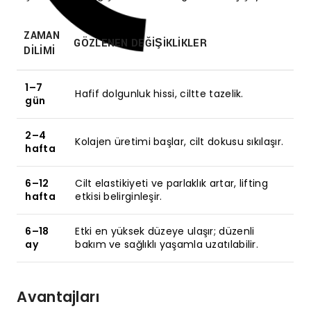
ZAMAN
GÖZLENEN DEĞIŞIKLIKLER
DILIMI
1–7
Hafif dolgunluk hissi, ciltte tazelik.
gün
2–4
Kolajen üretimi başlar, cilt dokusu sıkılaşır.
hafta
6–12
Cilt elastikiyeti ve parlaklık artar, lifting
hafta
etkisi belirginleşir.
6–18
Etki en yüksek düzeye ulaşır; düzenli
ay
bakım ve sağlıklı yaşamla uzatılabilir.
Avantajları