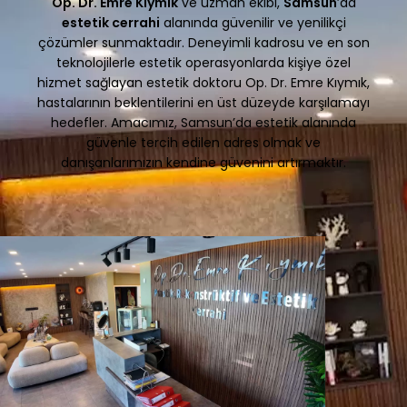
Op. Dr. Emre Kıymık
ve uzman ekibi,
Samsun
’da
estetik cerrahi
alanında güvenilir ve yenilikçi
çözümler sunmaktadır. Deneyimli kadrosu ve en son
teknolojilerle estetik operasyonlarda kişiye özel
hizmet sağlayan estetik doktoru Op. Dr. Emre Kıymık,
hastalarının beklentilerini en üst düzeyde karşılamayı
hedefler. Amacımız, Samsun’da estetik alanında
güvenle tercih edilen adres olmak ve
danışanlarımızın kendine güvenini artırmaktır.