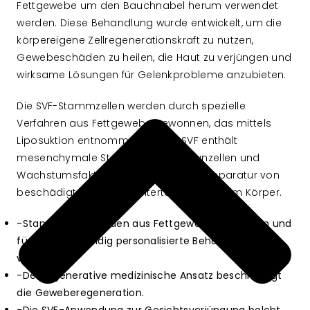
Fettgewebe um den Bauchnabel herum verwendet
werden. Diese Behandlung wurde entwickelt, um die
körpereigene Zellregenerationskraft zu nutzen,
Gewebeschäden zu heilen, die Haut zu verjüngen und
wirksame Lösungen für Gelenkprobleme anzubieten.
Die SVF-Stammzellen werden durch spezielle
Verfahren aus Fettgewebe gewonnen, das mittels
Liposuktion entnommen wurde. SVF enthält
mesenchymale Stammzellen, Immunzellen und
Wachstumsfaktoren und hilft bei der Reparatur von
beschädigtem oder gealtertem Gewebe im Körper.
-Stammzellen werden aus Fettgewebe gewonnen und
für eine vollständig personalisierte Behandlung
verwendet.
-Der regenerative medizinische Ansatz beschleunigt
die Geweberegeneration.